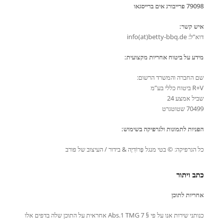
79098 פרייבורג אים ברייסגאו
איש קשר:
דוא”ל: info(at)betty-bbq.de
מידע על ביטוח אחריות מקצועית:
שם החברה והמשרד הרשום:
R+V ביטוח כללי בע”מ
שביל אמצע 24
70499 שטוטגרט
הפניות לתמונות ולגרפיקה בשימוש:
כל הגרפיקה: © בטי מנגל פָּרוֹדִיָה & בידור / העיצוב של פורב
כתב ויתור
אחריות לתוכן
כנותני שירות אנו על פי § 7 Abs.1 TMG אחראית על התוכן שלה בדפים אלו