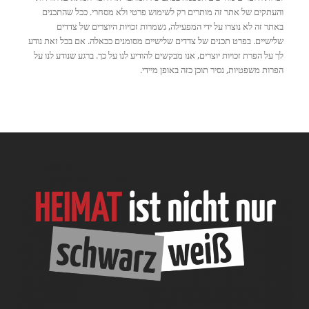
והעתקים של אתר זה מותרים רק לשימוש פרטי ולא מסחרי. ככל שהתכנים
באתר זה לא נוצרו על ידי המפעילה, נשמרות זכויות היוצרים של צדדים
שלישיים. בפרט תכנים של צדדים שלישיים מסומנים ככאלה. אם בכל זאת נודע
לך על הפרת זכויות יוצרים, אנו מבקשים להודיע לנו על כך. ברגע שנודע לנו על
הפרות משפטיות, נסיר תוכן כזה באופן מיידי.