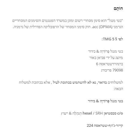
חוֹתָם
“בטי מנגל” הוא סימן מסחרי רשום ומוגן במשרד הפטנטים והסימנים המסחריים
הגרמני (DPMA) acc. חוק סימני המסחר של הרפובליקה הפדרלית של גרמניה.
לפי § 5 TMG:
בטי מנגל פָּרוֹדִיָה & בידור
מיוצג על ידי פביאן באור
ברנהרדשטראסה 6
79098 פריבורג
למשלוחים
בדואר, נא לא להשתמש בכתובת לעיל
, אלא בכתובת למשלוח
הבאה:
בטי מנגל פָּרוֹדִיָה & בידור
c/o סבסטיאן hesel
/ SRH הַנהָלָה & ייעוץ
קייזר-ג’וזף-שטראסה 224