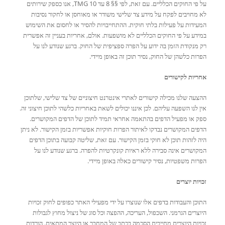
על פי החוקים הכלליים. עם זאת, לפי §§ 8 עד 10 TMG, אנו כספק שירותים
לא מחויבים לפקח על מידע צד שלישי משודר או מאוחסן או לחקור נסיבות
המעידות על פעילות בלתי חוקית. ההתחייבויות להסיר או לחסום את השימוש
במידע על פי החוקים הכלליים לא מושפעות. אולם, אחריות בעניין זה אפשרית
רק מנקודת הזמן בה ידוע על הפרה ספציפית של החוק. ברגע שנודע לנו על
הפרות כלשהן של החוק, נסיר תוכן זה באופן מיידי.
אחריות לקישורים
ההצעה שלנו מכילה קישורים לאתרי אינטרנט חיצוניים של צד שלישי, שלתוכן
אין לנו השפעה עליהם. לכן איננו יכולים לשאת באחריות כלשהי לתוכן חיצוני זה.
ספק או מפעיל הדפים בהתאמה אחראי תמיד לתוכן של הדפים המקושרים.
הדפים המקושרים נבדקו לאיתור הפרות חוקיות אפשריות בזמן הקישור. לא ניתן
היה לזהות תוכן לא חוקי בזמן הקישור. עם זאת, שליטה קבועה בתוכן הדפים
המקושרים אינה סבירה ללא ראיות קונקרטיות להפרה. ברגע שנודע לנו על
הפרות משפטיות, נסיר קישורים כאלה באופן מיידי.
זכויות יוצרים
התוכן והעבודות בדפים אלו שנוצרו על ידי מפעילי האתר כפופים לחוק זכויות
היוצרים הגרמני. השכפול, העריכה, ההפצה וכל סוג של ניצול מחוץ לגבולות
זכויות היוצרים מחייבים הסכמה בכתב של המחבר או היוצר המתאים. הורדות