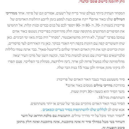
ניתן להזמנה ביישום פומבי ובלעדי.
המסחר העתיק ביותר בעולם שזור בריח של רשעים, אסורים וגם של פיתוי. אחד
ממדריכי
הטיולים
שלנו באור אדום* ייקח אתכם כעת למסע בזמן לרובע החלונות האדומים של
פרייבורג בשנות ה -70, ה -80 וה -90 ויספר לכם על בנים כבדים ובנות קלות. אל תחמיצו
את הסיפורים המרגשים מתקופה שבה חלק מהרחובות בפרייבורג נשטפו באור אדום
עמום! בפרבר “שנקן”, לא הרחק מהשוואבנטור, “מסחר” היה בבית מאז ימי הביניים. כאן
שתו השוטרים קפה עם הזונות בקפה רוף האגדי בבוקר. כאן גרו האזרחים לצד סרסורים,
זונות ובריונים וקנו את היין האדום הארוך שלהם ב”וורשטל-פאף”. בבר ארנה עמדו בלילות
סלבריטאים בפרייבורג עם נשים לבושות בדל בבר, ובקצה השני של מרכז העיר יצאה
מהלימוזינה שלה במעיל פרווה לבן ארוך, ג’ינה ווילדקצה, מנהלת בר הפלייבוי. פעם תפרו
לה ביקיני מינק אמיתי ולבן עבור 15 בנות הבר שלה.
סיור משעשע בעיר בעבר האור האדום של פרייבורג
בהדרכת
מדריכי טיולים
מנוסים באור אדום*
משך הסיור הוא כשעה ו-30 דקות שעות.
השתתפות מגיל 18.
הסיור בעיר האור האדום מתקיים עם סך של שניים או יותר משתתפים.
אנא שים לב
לכללים שלנו להשתתפות בסיור בערים ובפאבים
.
*הסיור תמיד מובל על ידי מדריך טיולים.
התנגשות עם מלכת הדראג של היער
השחור בטי מנגל במהלך סיור זה אינה מתוכננת, אינה מתוכננת ואינה חלק מתוכן
סיבוב הופעות זה.