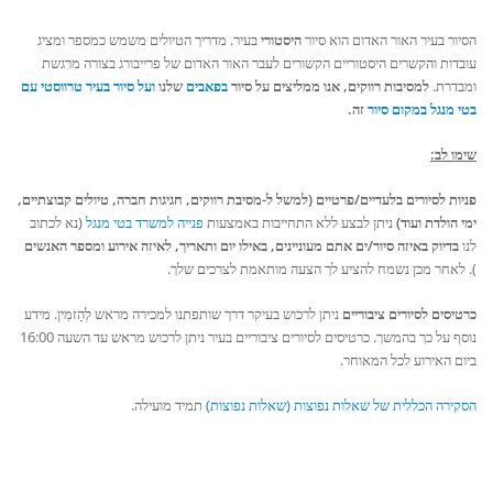
הסיור בעיר האור האדום הוא סיור
היסטורי
בעיר. מדריך הטיולים משמש כמספר ומציג
עובדות והקשרים היסטוריים הקשורים לעבר האור האדום של פרייבורג בצורה מרגשת
ומבדרת.
למסיבות רווקים, אנו ממליצים על סיור
בפאבים
שלנו
ועל סיור בעיר טרווסטי עם
בטי מנגל במקום סיור
זה.
שימו לב:
פניות לסיורים בלעדיים/פרטיים (למשל ל-מסיבת רווקים, חגיגות חברה, טיולים קבוצתיים,
ימי הולדת ועוד)
ניתן לבצע ללא התחייבות באמצעות
פנייה למשרד בטי מנגל
(נא לכתוב
לנו
בדיוק באיזה סיור/ים אתם מעוניינים, באילו יום ותאריך, לאיזה אירוע ומספר האנשים
). לאחר מכן נשמח להציע לך הצעה מותאמת לצרכים שלך.
כרטיסים לסיורים ציבוריים
ניתן לרכוש בעיקר דרך שותפתנו למכירה מראש לְהַזמִין. מידע
נוסף על כך בהמשך. כרטיסים לסיורים ציבוריים בעיר ניתן לרכוש מראש עד השעה 16:00
ביום האירוע לכל המאוחר.
הסקירה הכללית של שאלות נפוצות (שאלות נפוצות)
תמיד מועילה.