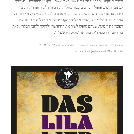
השיר. הטקסט נכתב על ידי קורט שוואבאך, אשר – בקטע מההגירה – המשיך
לכתוב להיטים פופולריים רבים עבור אוולין קונקה, זרה לינדר ופרדי קווין, בין
היתר, עד סוף שנות החמישים. השם הבדוי ארנו בילינג ניתן כמלחין; מאחורי זה
עמד מישה ספוליאנסקי, אחד ממלחיני הקברט והריווי המצליחים ביותר של
רפובליקת ויימאר. שניהם סיפקו לשיר את ההקדשה “לחוקר ולחבר הבלתי נלאה
מר היועץ הרפואי ד”ר. מוקדש למגנוס הירשפלד”.
הפניה לחלקים מהטקסט: מהדורה בשפה הגרמנית של ויקיפדיה, מאמר “Das lila Lied”.
https://de.wikipedia.org/wiki/Das_lila_Lied