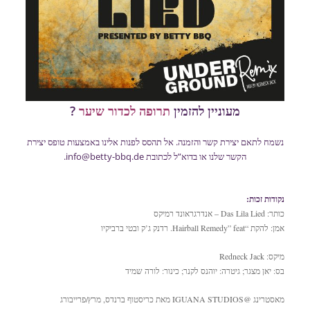
מעוניין להזמין
תרופה לכדור שיער
?
נשמח לתאם יצירת קשר והזמנה. אל תהסס לפנות אלינו באמצעות
טופס יצירת
הקשר
שלנו או בדוא”ל לכתובת info@betty-bbq.de.
נקודות זכות:
כותר: Das Lila Lied – אנדרגראונד רמיקס
אמן: להקת “Hairball Remedy” feat. רדנק ג’ק ובטי ברביקיו
מיקס: Redneck Jack
בס: יאן מצגר; גיטרה: יוהנס לקנר; כינור: לורה שמיד
מאסטרינג @IGUANA STUDIOS מאת כריסטוף ברנדס, מרץ/פרייבורג