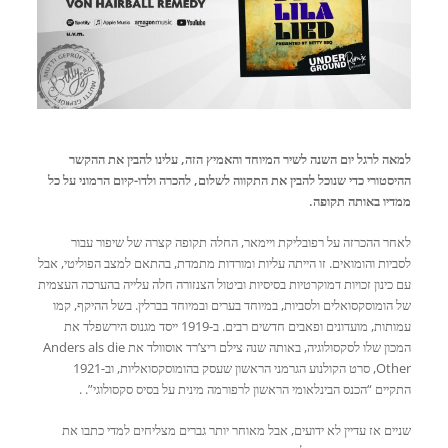
למאה לרגל יום השנה לשיר המיוחד והאמיץ הזה, עלינו להבין את ההקשר
ההיסטורי כדי שנוכל להבין את התקווה לשלום, להכרה ולדו-קיום הרמוני על כל
ממדיו באותה תקופה.
לאחר ההכרזה על רפובליקת ויימאר, החלה תקופה קצרה של שיפור עבור
לסביות והומואים. זו הייתה עליות ומורדות מתמדת, בהתאם למצב הפוליטי, אבל
עם כינון זכויות דמוקרטיות בסיסיות וביטול הצנזורה חלה עלייה בהערכה העצמית
של הומוסקסואלים ולסביות, במיוחד בערים ובמיוחד בברלין. בשל ההיקף, קמו
עמותות, מועדונים ופאבים חדשים רבים. ב-1919 ייסד מגנוס הירשפלד את
המכון שלו לסקסולוגיה, באותה שנה צילם ריצ’רד אוסוולד את Anders als die
Other, סרט הקולנוע הגרמני הראשון שעסק בהומוסקסואליות, וב-1921
התקיים “הכנס הבינלאומי הראשון לרפורמה מינית על בסיס סקסולוגי”. .
שניים אז עדיין לא ידועים, אבל מאוחר יותר גברים מצליחים למדי כתבו את