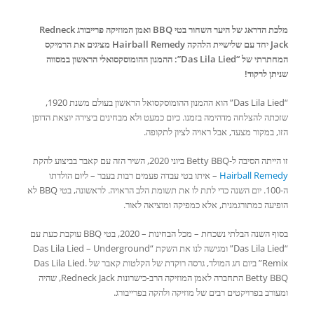
מלכת הדראג של היער השחור בטי BBQ ואמן המוזיקה פרייבורג Redneck
Jack יחד עם שלישיית הלהקה Hairball Remedy מציגים את הרמיקס
המחתרתי של “Das Lila Lied”: ההמנון ההומוסקסואלי הראשון במסווה
שניתן לרקוד!
“Das Lila Lied” הוא
ההמנון ההומוסקסואל הראשון בעולם משנת 1920
,
שזכתה להצלחה מדהימה בזמנו. כיום כמעט ולא מבחינים ביצירה יוצאת הדופן
הזו, במקור מצעד, אבל ראויה לציון לתקופה.
זו הייתה הסיבה ל-Betty BBQ ביוני 2020, השיר הזה עם קאבר בביצוע להקת
Hairball Remedy
– איתו בטי עבדה פעמים רבות בעבר – ליום הולדתו
ה-100. יום השנה כדי לתת לו את תשומת הלב הראויה. לראשונה, בטי BBQ לא
הופיעה כמתורגמנית, אלא כמפיקה ומוציאה לאור.
בסוף השנה הבלתי נשכחת – מכל הבחינות – 2020, בטי BBQ עוקבת כעת עם
“Das Lila Lied” ומגישה לנו את השקת
“Das Lila Lied – Underground
Remix”
ביום חג המולד,
גרסה רוקדת של הקלטות קאבר של Das Lila Lied
.
Betty BBQ התחברה לאמן המוזיקה הרב-כישרונות Redneck Jack, שהיה
ומעורב בפרויקטים רבים של מוזיקה ולהקה בפרייבורג.