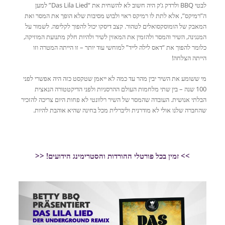
לבטי BBQ ולרדק ג’ק היה חשוב לא להשחית את “Das Lila Lied” למען
ה”רמיקס”, אלא לתת לו רמיקס ראוי ולבוש מסיבות שלא הופך את המסר ואת
המאבק של הומוסקסואלים לטהור. קצב דיסקו יכול להפוך לקליפה.
לשמור על
המנגינה, השיר והמסר ולהזמין את המאזין לשיר ולהיות חלק מתנועת המוזיקה,
כלומר להפוך את “דאס לילה לייד” למוחשי עוד יותר – זו הייתה המטרה וזו
הייתה הצלחה!
מי ששומע את השיר יבין מהר עד כמה לא ייאמן שטקסט כזה היה אפשרי לפני
100 שנה – בין שתי מלחמות העולם ההרסניות ולפני הדיקטטורה הנאצית
הבלתי אנושית. העובדה שהמסר של השיר רלוונטי לא פחות היום צריכה להזכיר
שהחברה שלנו אולי לא מודרנית וליברלית מכל בחינה שהיא אוהבת להיות.
>> זמין בכל פורטלי ההורדות והסטרימינג הידועים! <<