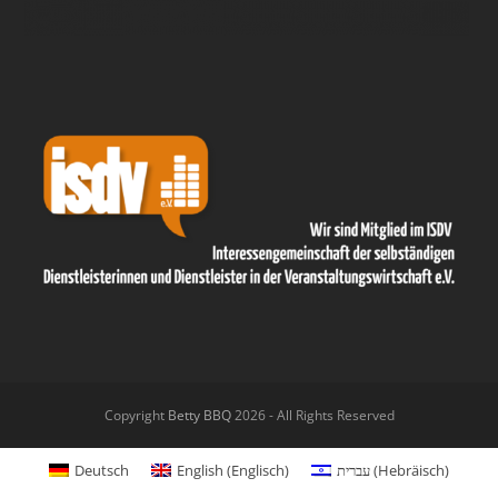
Copyright
Betty BBQ
2026 - All Rights Reserved
Deutsch
English
(
Englisch
)
עברית
(
Hebräisch
)