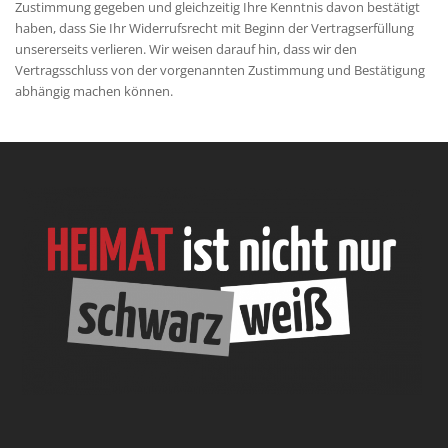
Zustimmung gegeben und gleichzeitig Ihre Kenntnis davon bestätigt
haben, dass Sie Ihr Widerrufsrecht mit Beginn der Vertragserfüllung
unsererseits verlieren. Wir weisen darauf hin, dass wir den
Vertragsschluss von der vorgenannten Zustimmung und Bestätigung
abhängig machen können.