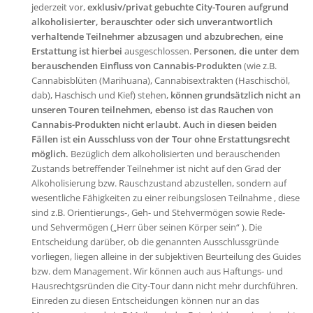
jederzeit vor,
exklusiv/privat gebuchte City-Touren aufgrund
alkoholisierter, berauschter oder sich unverantwortlich
verhaltende Teilnehmer abzusagen und abzubrechen, eine
Erstattung ist hierbei
ausgeschlossen.
Personen, die unter dem
berauschenden Einfluss von Cannabis-Produkten
(wie z.B.
Cannabisblüten (Marihuana), Cannabisextrakten (Haschischöl,
dab), Haschisch und Kief) stehen,
können grundsätzlich nicht an
unseren Touren teilnehmen, ebenso ist das Rauchen von
Cannabis-Produkten nicht erlaubt. Auch in diesen beiden
Fällen ist ein Ausschluss von der Tour ohne Erstattungsrecht
möglich.
Bezüglich dem alkoholisierten und berauschenden
Zustands betreffender Teilnehmer ist nicht auf den Grad der
Alkoholisierung bzw. Rauschzustand abzustellen, sondern auf
wesentliche Fähigkeiten zu einer reibungslosen Teilnahme , diese
sind z.B. Orientierungs-, Geh- und Stehvermögen sowie Rede-
und Sehvermögen („Herr über seinen Körper sein“ ). Die
Entscheidung darüber, ob die genannten Ausschlussgründe
vorliegen, liegen alleine in der subjektiven Beurteilung des Guides
bzw. dem Management. Wir können auch aus Haftungs- und
Hausrechtgsründen die City-Tour dann nicht mehr durchführen.
Einreden zu diesen Entscheidungen können nur an das