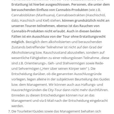
Erstattung ist hierbei ausgeschlossen.
Personen, die unter dem
berauschenden Einfluss von Cannabis-Produkten
(wie z.B.
Cannabisblüten (Marihuana), Cannabisextrakten (Haschischöl,
dab), Haschisch und Kief) stehen,
können grundsätzlich nicht an
unseren Touren teilnehmen, ebenso ist das Rauchen von
Cannabis-Produkten nicht erlaubt. Auch in diesen beiden
Fällen ist ein Ausschluss von der Tour ohne Erstattungsrecht
möglich.
Bezüglich dem alkoholisierten und berauschenden
Zustands betreffender Teilnehmer ist nicht auf den Grad der
Alkoholisierung bzw. Rauschzustand abzustellen, sondern auf
wesentliche Fähigkeiten zu einer reibungslosen Teilnahme , diese
sind z.B. Orientierungs-, Geh- und Stehvermögen sowie Rede-
und Sehvermögen („Herr über seinen Körper sein“ ). Die
Entscheidung darüber, ob die genannten Ausschlussgründe
vorliegen, liegen alleine in der subjektiven Beurteilung des Guides
bzw. dem Management. Wir können auch aus Haftungs- und
Hausrechtgsründen die City-Tour dann nicht mehr durchführen.
Einreden zu diesen Entscheidungen können nur an das
Management und via E-Mail nach der Entscheidung eingebracht
werden.
Die Tourleiter/Guides sowie das Management behalten sich