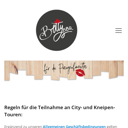
O
Mo
M
Regeln für die Teilnahme an City- und Kneipen-
Touren:
Ergänzend zu unseren
Allgemeinen Geschäftsbedingungen
gelten