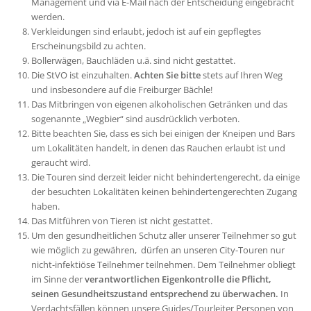
Management und via E-Mail nach der Entscheidung eingebracht
werden.
Verkleidungen sind erlaubt, jedoch ist auf ein gepflegtes
Erscheinungsbild zu achten.
Bollerwägen, Bauchläden u.ä. sind nicht gestattet.
Die StVO ist einzuhalten.
Achten Sie bitte
stets auf Ihren Weg
und insbesondere auf die Freiburger Bächle!
Das Mitbringen von eigenen alkoholischen Getränken und das
sogenannte „Wegbier“ sind ausdrücklich verboten.
Bitte beachten Sie, dass es sich bei einigen der Kneipen und Bars
um Lokalitäten handelt, in denen das Rauchen erlaubt ist und
geraucht wird.
Die Touren sind derzeit leider nicht behindertengerecht, da einige
der besuchten Lokalitäten keinen behindertengerechten Zugang
haben.
Das Mitführen von Tieren ist nicht gestattet.
Um den gesundheitlichen Schutz aller unserer Teilnehmer so gut
wie möglich zu gewähren, dürfen an unseren City-Touren nur
nicht-infektiöse Teilnehmer teilnehmen. Dem Teilnehmer obliegt
im Sinne der
verantwortlichen Eigenkontrolle die Pflicht,
seinen Gesundheitszustand entsprechend zu überwachen.
In
Verdachtsfällen können unsere Guides/Tourleiter Personen von