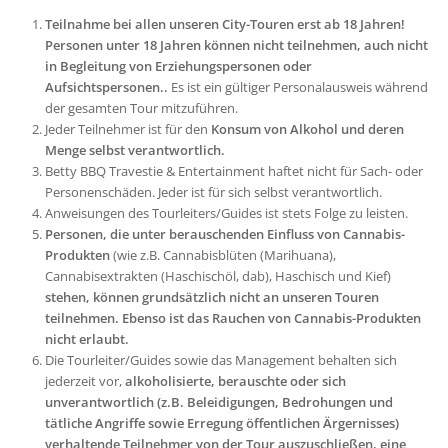
Teilnahme bei allen unseren City-Touren erst ab 18 Jahren!
Personen unter 18 Jahren können nicht teilnehmen, auch nicht
in Begleitung von Erziehungspersonen oder
Aufsichtspersonen..
Es ist ein gültiger Personalausweis während
der gesamten Tour mitzuführen.
Jeder Teilnehmer ist für den
Konsum von Alkohol und deren
Menge selbst verantwortlich.
Betty BBQ Travestie & Entertainment haftet nicht für Sach- oder
Personenschäden. Jeder ist für sich selbst verantwortlich.
Anweisungen des Tourleiters/Guides ist stets Folge zu leisten.
Personen, die unter berauschenden Einfluss von Cannabis-
Produkten
(wie z.B. Cannabisblüten (Marihuana),
Cannabisextrakten (Haschischöl, dab), Haschisch und Kief)
stehen, können grundsätzlich nicht an unseren Touren
teilnehmen. Ebenso ist das Rauchen von Cannabis-Produkten
nicht erlaubt.
Die Tourleiter/Guides sowie das Management behalten sich
jederzeit vor,
alkoholisierte, berauschte oder sich
unverantwortlich (z.B. Beleidigungen, Bedrohungen und
tätliche Angriffe sowie Erregung öffentlichen Ärgernisses)
verhaltende Teilnehmer von der Tour auszuschließen, eine